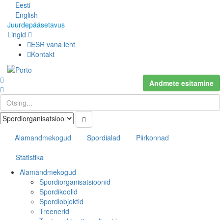
Eesti
English
Juurdepääsetavus
Lingid
ESR vana leht
Kontakt
Andmete esitamine
Alamandmekogud
Spordialad
Piirkonnad
Statistika
Alamandmekogud
Spordiorganisatsioonid
Spordikoolid
Spordiobjektid
Treenerid