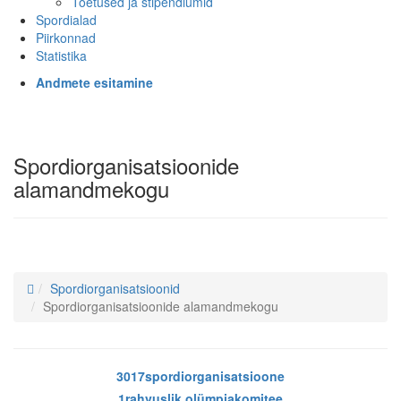
Toetused ja stipendiumid
Spordialad
Piirkonnad
Statistika
Andmete esitamine
Spordiorganisatsioonide
alamandmekogu
Spordiorganisatsioonid
Spordiorganisatsioonide alamandmekogu
3017
spordi­organisatsioone
1
rahvuslik olümpiakomitee