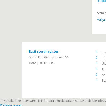
Töök
Organ
Valga 
Eesti spordiregister
Sp
Spordikoolituse ja -Teabe SA
Põ
esr@spordiinfo.ee
Ül
An
An
Te
Tagamaks lehe mugavama ja isikupärasema kasutamise, kasutab käesolev ve
Rohkem teavet