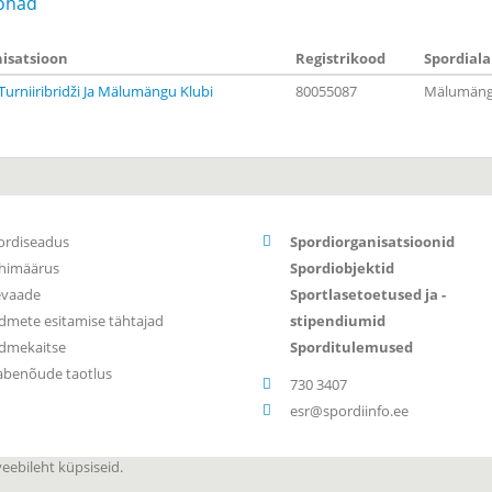
ohad
isatsioon
Registrikood
Spordiala
Turniiribridži Ja Mälumängu Klubi
80055087
Mälumäng 
ordiseadus
Spordiorganisatsioonid
himäärus
Spordiobjektid
evaade
Sportlasetoetused ja -
dmete esitamise tähtajad
stipendiumid
dmekaitse
Sporditulemused
abenõude taotlus
730 3407
esr@spordiinfo.ee
ebileht küpsiseid.