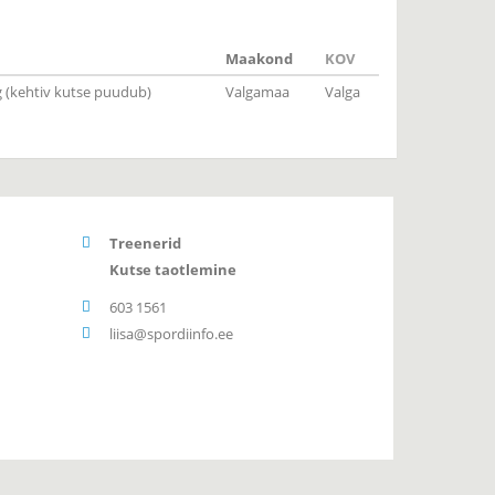
Maakond
KOV
(kehtiv kutse puudub)
Valgamaa
Valga
Treenerid
Kutse taotlemine
603 1561
liisa@spordiinfo.ee