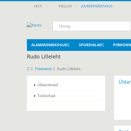
EESTI
ENGLISH
JUURDEPÄÄSETAVUS
ALAMANDMEKOGUD
SPORDIALAD
PIIRKON
Rudo Lilleleht
Treenerid
Rudo Lilleleht
Ülda
Üldandmed
Töökohad