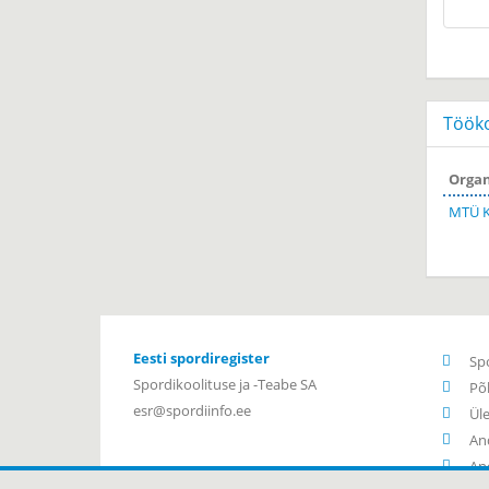
Töök
Organ
MTÜ K
Eesti spordiregister
Sp
Spordikoolituse ja -Teabe SA
Põ
esr@spordiinfo.ee
Ül
An
An