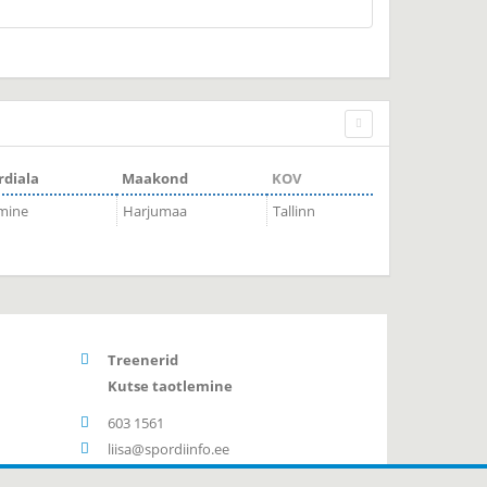
rdiala
Maakond
KOV
mine
Harjumaa
Tallinn
Treenerid
Kutse taotlemine
603 1561
liisa@spordiinfo.ee