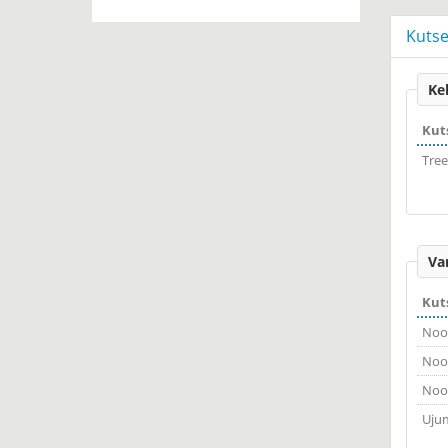
Kuts
Ke
Kut
Tree
Va
Kut
Noor
Noor
Noor
Ujum