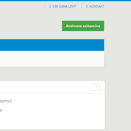
ESR VANA LEHT
KONTAKT
Andmete esitamine
Jaamul
a