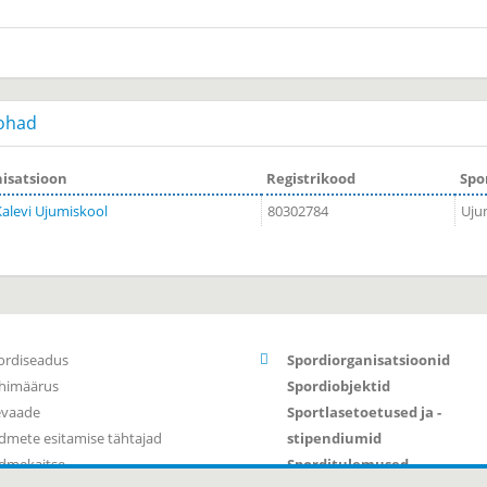
ohad
isatsioon
Registrikood
Spo
alevi Ujumiskool
80302784
Uju
ordiseadus
Spordiorganisatsioonid
himäärus
Spordiobjektid
evaade
Sportlasetoetused ja -
dmete esitamise tähtajad
stipendiumid
dmekaitse
Sporditulemused