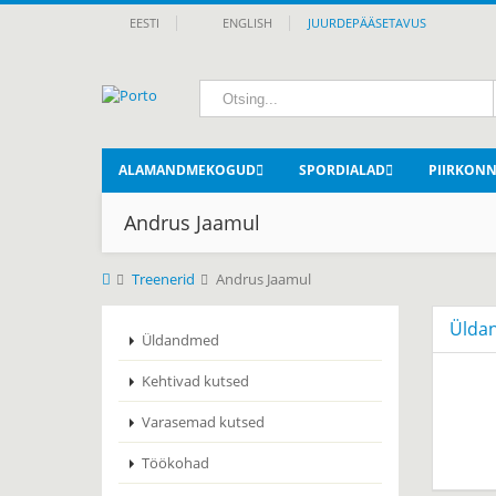
EESTI
ENGLISH
JUURDEPÄÄSETAVUS
ALAMANDMEKOGUD
SPORDIALAD
PIIRKON
Andrus Jaamul
Treenerid
Andrus Jaamul
Ülda
Üldandmed
Kehtivad kutsed
Varasemad kutsed
Töökohad