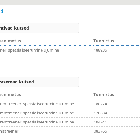
ed
htivad kutsed
senimetus
Tunnistus
ner: spetsialiseerumine ujumine
188935
rasemad kutsed
senimetus
Tunnistus
emtreener: spetsialiseerumine ujumine
180274
emtreener: spetsialiseerumine ujumine
120684
emtreener: spetsialiseerumine ujumine
104241
istreener I
083765