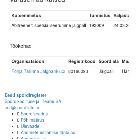
Kutsenimetus
Tunnistus
Väljastatud
Abitreener: spetsialiseerumine jalgpall
193009
24.03.2023
Töökohad
Organisatsioon
Registrikood
Spordiala
Maakon
Põhja-Tallinna Jalgpalliklubi
80160093
Jalgpall
Harjuma
Eesti spordiregister
Spordikoolituse ja -Teabe SA
esr@spordiinfo.ee
Spordiseadus
Põhimäärus
Ülevaade
Andmete esitamise tähtajad
Andmekaitse