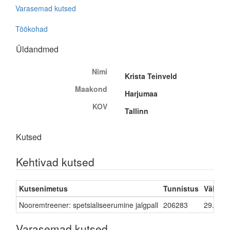
Varasemad kutsed
Töökohad
Üldandmed
Nimi
Krista Teinveld
Maakond
Harjumaa
KOV
Tallinn
Kutsed
Kehtivad kutsed
Kutsenimetus
Tunnistus
Väljast
Nooremtreener: spetsialiseerumine jalgpall
206283
29.03.2
Varasemad kutsed