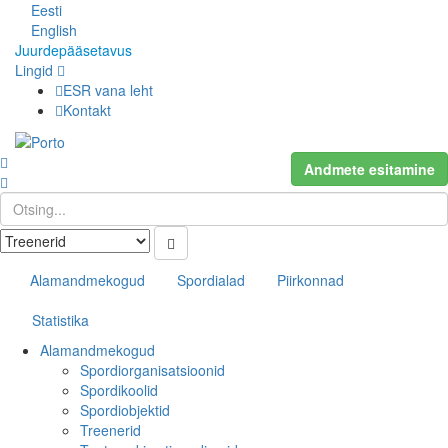
Eesti
English
Juurdepääsetavus
Lingid
ESR vana leht
Kontakt
Andmete esitamine
Alamandmekogud
Spordialad
Piirkonnad
Statistika
Alamandmekogud
Spordiorganisatsioonid
Spordikoolid
Spordiobjektid
Treenerid