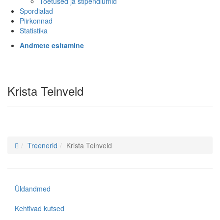
Toetused ja stipendiumid
Spordialad
Piirkonnad
Statistika
Andmete esitamine
Krista Teinveld
Treenerid
Krista Teinveld
Üldandmed
Kehtivad kutsed