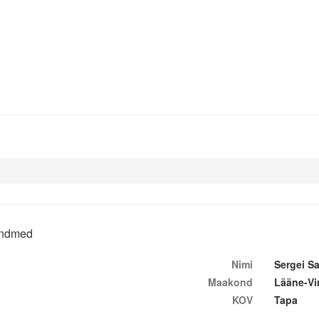
ndmed
Nimi
Sergei S
Maakond
Lääne-V
KOV
Tapa