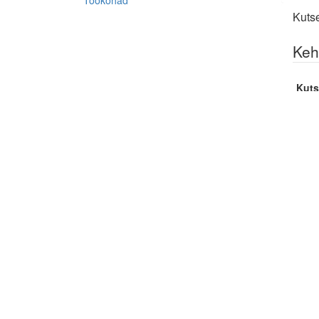
Töökohad
Kuts
Keh
Kuts
Tree
Var
Kuts
Tree
Tree
Tree
Maadl
Maadl