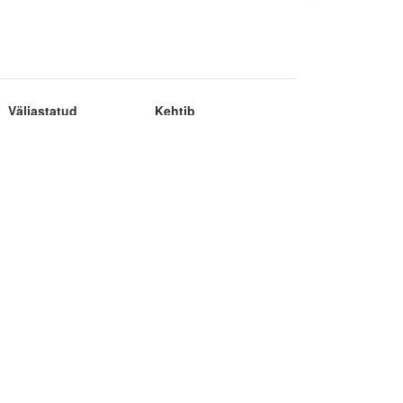
Väljastatud
Kehtib
16.06.2026
15.06.2030
Väljastatud
Kehtib
21.11.2022
15.06.2026
17.09.2018
16.09.2022
19.10.2014
16.09.2018
13.06.2010
13.06.2014
13.06.2006
13.06.2010