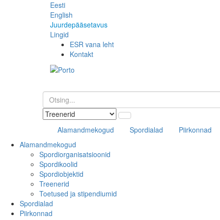
Eesti
English
Juurdepääsetavus
Lingid
ESR vana leht
Kontakt
Alamandmekogud
Spordialad
Piirkonnad
Alamandmekogud
Spordiorganisatsioonid
Spordikoolid
Spordiobjektid
Treenerid
Toetused ja stipendiumid
Spordialad
Piirkonnad