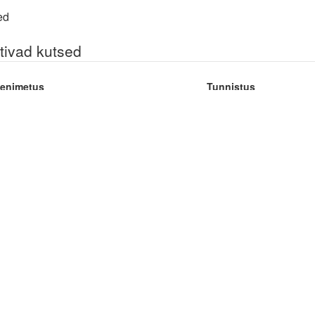
ed
tivad kutsed
enimetus
Tunnistus
ner: spetsialiseerumine maadlus
244237
asemad kutsed
enimetus
Tunnistus
ner: spetsialiseerumine maadlus
189933
ner: spetsialiseerumine maadlus
137413
ner: spetsialiseerumine maadlus
094995
ustreener III
051583
ustreener III
014561