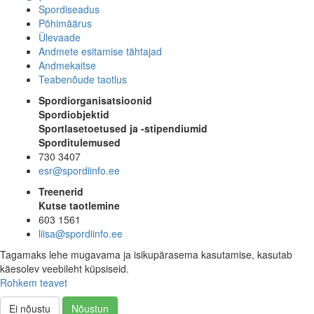
Spordiseadus
Põhimäärus
Ülevaade
Andmete esitamise tähtajad
Andmekaitse
Teabenõude taotlus
Spordiorganisatsioonid
Spordiobjektid
Sportlasetoetused ja -stipendiumid
Sporditulemused
730 3407
esr@spordiinfo.ee
Treenerid
Kutse taotlemine
603 1561
liisa@spordiinfo.ee
Tagamaks lehe mugavama ja isikupärasema kasutamise, kasutab
käesolev veebileht küpsiseid.
Rohkem teavet