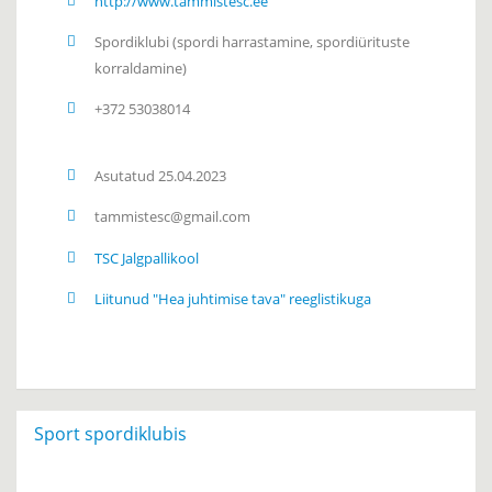
http://www.tammistesc.ee
Spordiklubi
(spordi harrastamine, spordiürituste
korraldamine)
+372 53038014
Asutatud 25.04.2023
tammistesc@gmail.com
TSC Jalgpallikool
Liitunud "Hea juhtimise tava" reeglistikuga
Sport spordiklubis