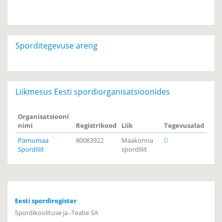
Sporditegevuse areng
Liikmesus Eesti spordiorganisatsioonides
Organisatsiooni
nimi
Registrikood
Liik
Tegevusalad
Pärnumaa
80083922
Maakonna
Spordiliit
spordiliit
Eesti spordiregister
Spordikoolituse ja -Teabe SA