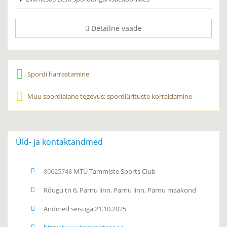
Detailne vaade
Spordi harrastamine
Muu spordialane tegevus: spordiürituste korraldamine
Üld- ja kontaktandmed
80625748
MTÜ Tammiste Sports Club
Rõugu tn 6, Pärnu linn, Pärnu linn, Pärnu maakond
Andmed seisuga 21.10.2025