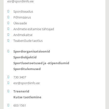
esr@spordiinfo.ee
Spordiseadus
Põhimäärus
Ülevaade
Andmete esitamise tähtajad
Andmekaitse
Teabenõude taotlus
Spordiorganisatsioonid
Spordiobjektid
Sportlasetoetused ja -stipendiumid
Sporditulemused
730 3407
esr@spordiinfo.ee
Treenerid
Kutse taotlemine
603 1561