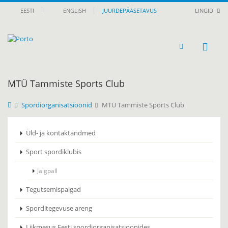
EESTI
ENGLISH
JUURDEPÄÄSETAVUS
LINGID
MTÜ Tammiste Sports Club
Spordiorganisatsioonid
MTÜ Tammiste Sports Club
Üld- ja kontaktandmed
Sport spordiklubis
Jalgpall
Tegutsemispaigad
Sporditegevuse areng
Liikmesus Eesti spordiorganisatsioonides