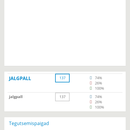
JALGPALL
74%
137
26%
100%
jalgpall
74%
137
26%
100%
Tegutsemispaigad