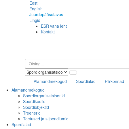
Eesti
English
Juurdepääsetavus
Lingid
ESR vana leht
Kontakt
Alamandmekogud
Spordialad
Piirkonnad
Alamandmekogud
Spordiorganisatsioonid
Spordikoolid
Spordiobjektid
Treenerid
Toetused ja stipendiumid
Spordialad