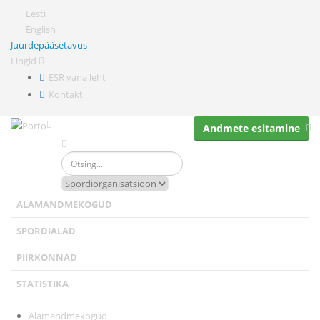
Eesti
English
Juurdepääsetavus
Lingid
ESR vana leht
Kontakt
Andmete esitamine
ALAMANDMEKOGUD
SPORDIALAD
PIIRKONNAD
STATISTIKA
Alamandmekogud