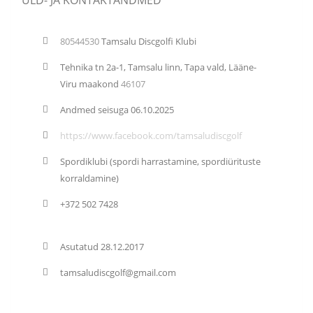
ÜLD- JA KONTAKTANDMED
80544530
Tamsalu Discgolfi Klubi
Tehnika tn 2a-1, Tamsalu linn, Tapa vald, Lääne-
Viru maakond
46107
Andmed seisuga 06.10.2025
https://www.facebook.com/tamsaludiscgolf
Spordiklubi
(spordi harrastamine, spordiürituste
korraldamine)
+372 502 7428
Asutatud 28.12.2017
tamsaludiscgolf@gmail.com