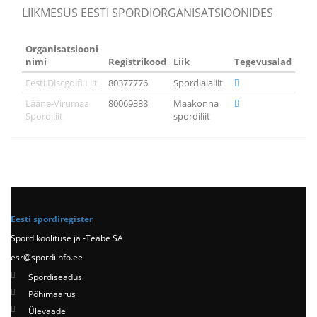
LIIKMESUS EESTI SPORDIORGANISATSIOONIDES
Organisatsiooni
nimi
Registrikood
Liik
Tegevusalad
Eesti Discgolfi Liit
80377776
Spordialaliit
Lääne-Virumaa
80069388
Maakonna
Spordiliit
spordiliit
Eesti spordiregister
Spordikoolituse ja -Teabe SA
esr@spordiinfo.ee
Spordiseadus
Põhimäärus
Ülevaade