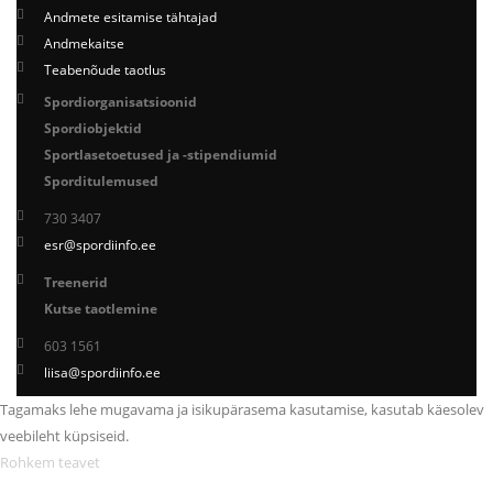
Andmete esitamise tähtajad
Andmekaitse
Teabenõude taotlus
Spordiorganisatsioonid
Spordiobjektid
Sportlasetoetused ja -stipendiumid
Sporditulemused
730 3407
esr@spordiinfo.ee
Treenerid
Kutse taotlemine
603 1561
liisa@spordiinfo.ee
Tagamaks lehe mugavama ja isikupärasema kasutamise, kasutab käesolev
veebileht küpsiseid.
Rohkem teavet