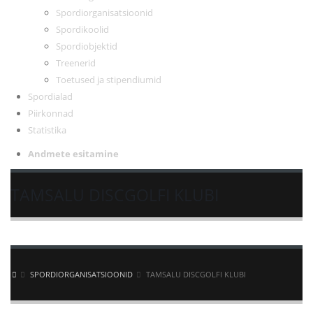
Spordiorganisatsioonid
Spordikoolid
Spordiobjektid
Treenerid
Toetused ja stipendiumid
Spordialad
Piirkonnad
Statistika
Andmete esitamine
TAMSALU DISCGOLFI KLUBI
SPORDIORGANISATSIOONID
TAMSALU DISCGOLFI KLUBI