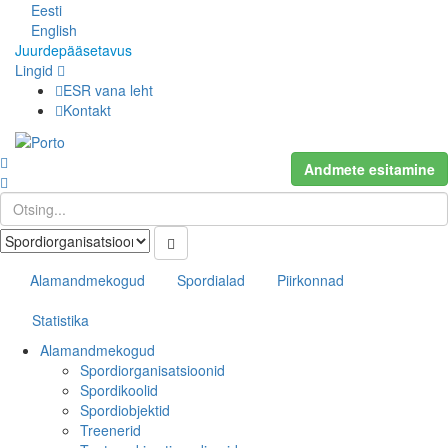
Eesti
English
Juurdepääsetavus
Lingid
ESR vana leht
Kontakt
Andmete esitamine
Alamandmekogud
Spordialad
Piirkonnad
Statistika
Alamandmekogud
Spordiorganisatsioonid
Spordikoolid
Spordiobjektid
Treenerid