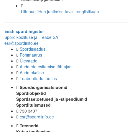
Liitunud "Hea juhtimise tava" reeglistikuga
Eesti spordiregister
Spordikoolituse ja -Teabe SA
esr@spordiinfo.ee
Spordiseadus
Põhimäärus
Ülevaade
Andmete esitamise tähtajad
Andmekaitse
Teabenõude taotlus
Spordiorganisatsioonid
Spordiobjektid
Sportlasetoetused ja -stipendiumid
Sporditulemused
730 3407
esr@spordiinfo.ee
Treenerid
Kutse taotlemine