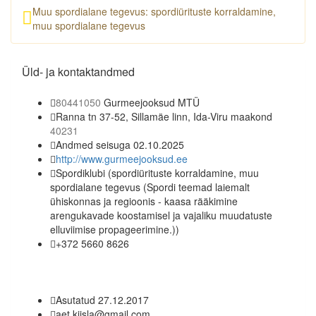
Muu spordialane tegevus: spordiürituste korraldamine,
muu spordialane tegevus
Üld- ja kontaktandmed
80441050
Gurmeejooksud MTÜ
Ranna tn 37-52, Sillamäe linn, Ida-Viru maakond
40231
Andmed seisuga 02.10.2025
http://www.gurmeejooksud.ee
Spordiklubi
(spordiürituste korraldamine, muu
spordialane tegevus (Spordi teemad laiemalt
ühiskonnas ja regioonis - kaasa rääkimine
arengukavade koostamisel ja vajaliku muudatuste
elluviimise propageerimine.))
+372 5660 8626
Asutatud 27.12.2017
aet.kiisla@gmail.com