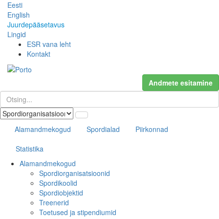
Eesti
English
Juurdepääsetavus
Lingid
ESR vana leht
Kontakt
Andmete esitamine
Alamandmekogud
Spordialad
Piirkonnad
Statistika
Alamandmekogud
Spordiorganisatsioonid
Spordikoolid
Spordiobjektid
Treenerid
Toetused ja stipendiumid