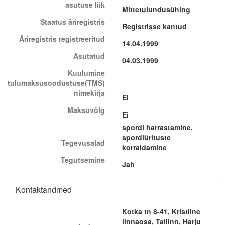
asutuse liik
Mittetulundusühing
Staatus äriregistris
Registrisse kantud
Äriregistris registreeritud
14.04.1999
Asutatud
04.03.1999
Kuulumine
tulumaksusoodustuse(TMS)
nimekirja
Ei
Maksuvõlg
Ei
spordi harrastamine,
spordiürituste
Tegevusalad
korraldamine
Tegutsemine
Jah
Kontaktandmed
Kotka tn 8-41, Kristiine
linnaosa, Tallinn, Harju