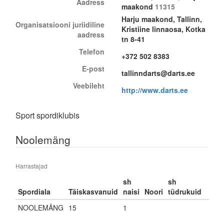
Aadress
maakond
11315
Harju maakond, Tallinn,
Organisatsiooni juriidiline
Kristiine linnaosa, Kotka
aadress
tn 8-41
Telefon
+372 502 8383
E-post
tallinndarts@darts.ee
Veebileht
http://www.darts.ee
Sport spordiklubis
Noolemäng
Harrastajad
sh
sh
Spordiala
Täiskasvanuid
naisi
Noori
tüdrukuid
NOOLEMÄNG
15
1