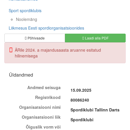
Sport spordiklubis
Noolemäng
Liikmesus Eesti spordiorganisatsioonides
Põhivaade
Laadi alla PDF
ÄRile 2024. a majandusaasta aruanne esitatud
hilinemisega
Üldandmed
Andmed seisuga
15.09.2025
Registrikood
80086240
Organisatsiooni nimi
Spordiklubi Tallinn Darts
Organisatsiooni liik
Spordiklubi
Õiguslik vorm või