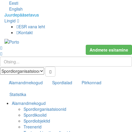
Eesti
English
Juurdepääsetavus
Lingid
ESR vana leht
Kontakt
Andmete esitamine
Alamandmekogud
Spordialad
Piirkonnad
Statistika
Alamandmekogud
Spordiorganisatsioonid
Spordikoolid
Spordiobjektid
Treenerid