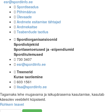
esr@spordiinfo.ee
Spordiseadus
Põhimäärus
Ülevaade
Andmete esitamise tähtajad
Andmekaitse
Teabenõude taotlus
Spordiorganisatsioonid
Spordiobjektid
Sportlasetoetused ja -stipendiumid
Sporditulemused
730 3407
esr@spordiinfo.ee
Treenerid
Kutse taotlemine
603 1561
liisa@spordiinfo.ee
Tagamaks lehe mugavama ja isikupärasema kasutamise, kasutab
käesolev veebileht küpsiseid.
Rohkem teavet