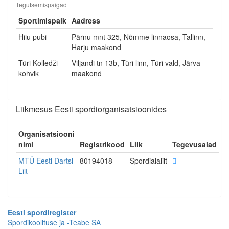
Tegutsemispaigad
Sportimispaik
Aadress
Hiiu pubi
Pärnu mnt 325, Nõmme linnaosa, Tallinn,
Harju maakond
Türi Kolledži
Viljandi tn 13b, Türi linn, Türi vald, Järva
kohvik
maakond
Liikmesus Eesti spordiorganisatsioonides
Organisatsiooni
nimi
Registrikood
Liik
Tegevusalad
MTÜ Eesti Dartsi
80194018
Spordialaliit
Liit
Eesti spordiregister
Spordikoolituse ja -Teabe SA