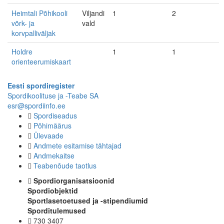
Heimtali Põhikooli
Viljandi
1
2
võrk- ja
vald
korvpalliväljak
Holdre
1
1
orienteerumiskaart
Eesti spordiregister
Spordikoolituse ja -Teabe SA
esr@spordiinfo.ee
Spordiseadus
Põhimäärus
Ülevaade
Andmete esitamise tähtajad
Andmekaitse
Teabenõude taotlus
Spordiorganisatsioonid
Spordiobjektid
Sportlasetoetused ja -stipendiumid
Sporditulemused
730 3407