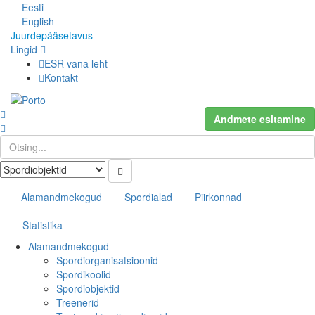
Eesti
English
Juurdepääsetavus
Lingid
ESR vana leht
Kontakt
Andmete esitamine
Alamandmekogud
Spordialad
Piirkonnad
Statistika
Alamandmekogud
Spordiorganisatsioonid
Spordikoolid
Spordiobjektid
Treenerid