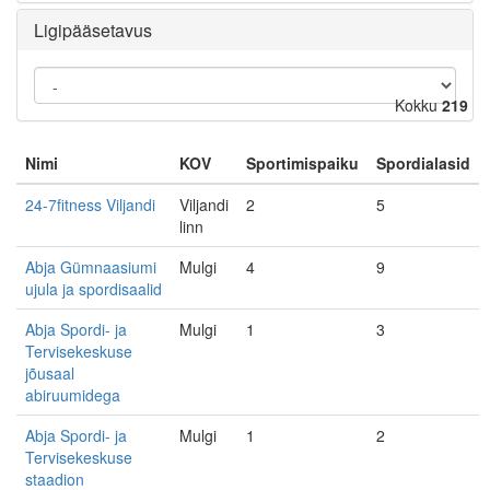
Ligipääsetavus
Kokku
219
Nimi
KOV
Sportimispaiku
Spordialasid
24-7fitness Viljandi
Viljandi
2
5
linn
Abja Gümnaasiumi
Mulgi
4
9
ujula ja spordisaalid
Abja Spordi- ja
Mulgi
1
3
Tervisekeskuse
jõusaal
abiruumidega
Abja Spordi- ja
Mulgi
1
2
Tervisekeskuse
staadion