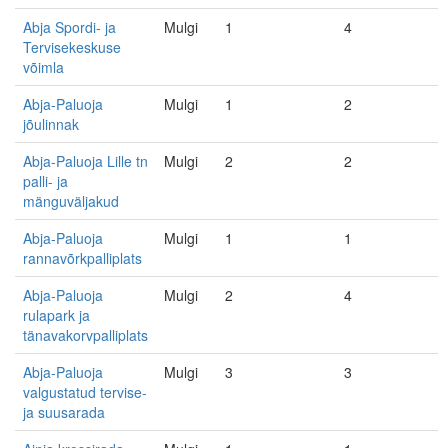
Abja Spordi- ja
Mulgi
1
4
Tervisekeskuse
võimla
Abja-Paluoja
Mulgi
1
2
jõulinnak
Abja-Paluoja Lille tn
Mulgi
2
2
palli- ja
mänguväljakud
Abja-Paluoja
Mulgi
1
1
rannavõrkpalliplats
Abja-Paluoja
Mulgi
2
4
rulapark ja
tänavakorvpalliplats
Abja-Paluoja
Mulgi
3
3
valgustatud tervise-
ja suusarada