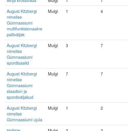
Ainja krossirada
Mulgi
1
1
August Kitzbergi
Mulgi
1
4
nimelise
Gümnaasiumi
multifunktsionaalne
palliväljak
August Kitzbergi
Mulgi
3
7
nimelise
Gümnaasiumi
spordisaalid
August Kitzbergi
Mulgi
7
7
nimelise
Gümnaasiumi
staadion ja
spordiväljakud
August Kitzbergi
Mulgi
1
2
nimelise
Gümnaasiumi ujula
Halliste
Mulgi
2
2