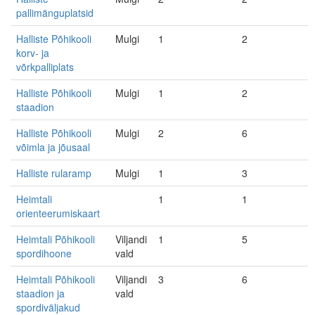
pallimänguplatsid
Halliste Põhikooli
Mulgi
1
2
korv- ja
võrkpalliplats
Halliste Põhikooli
Mulgi
1
2
staadion
Halliste Põhikooli
Mulgi
2
6
võimla ja jõusaal
Halliste rularamp
Mulgi
1
3
Heimtali
1
1
orienteerumiskaart
Heimtali Põhikooli
Viljandi
1
5
spordihoone
vald
Heimtali Põhikooli
Viljandi
3
6
staadion ja
vald
spordiväljakud