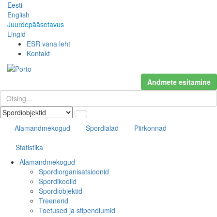
Eesti
English
Juurdepääsetavus
Lingid
ESR vana leht
Kontakt
Andmete esitamine
Alamandmekogud
Spordialad
Piirkonnad
Statistika
Alamandmekogud
Spordiorganisatsioonid
Spordikoolid
Spordiobjektid
Treenerid
Toetused ja stipendiumid