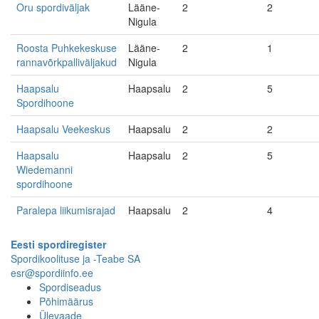
Oru spordiväljak
Lääne-
2
2
Nigula
Roosta Puhkekeskuse
Lääne-
2
1
rannavõrkpalliväljakud
Nigula
Haapsalu
Haapsalu
2
5
Spordihoone
Haapsalu Veekeskus
Haapsalu
2
2
Haapsalu
Haapsalu
2
5
Wiedemanni
spordihoone
Paralepa liikumisrajad
Haapsalu
2
4
Eesti spordiregister
Spordikoolituse ja -Teabe SA
esr@spordiinfo.ee
Spordiseadus
Põhimäärus
Ülevaade