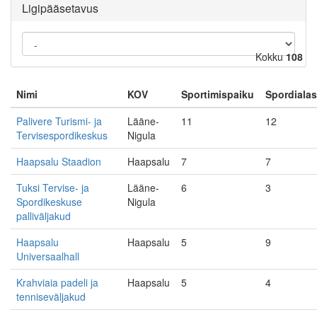
Ligipääsetavus
Kokku
108
Nimi
KOV
Sportimispaiku
Spordialas
Palivere Turismi- ja
Lääne-
11
12
Tervisespordikeskus
Nigula
Haapsalu Staadion
Haapsalu
7
7
Tuksi Tervise- ja
Lääne-
6
3
Spordikeskuse
Nigula
palliväljakud
Haapsalu
Haapsalu
5
9
Universaalhall
Krahviaia padeli ja
Haapsalu
5
4
tenniseväljakud