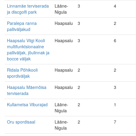
Linnamäe terviserada
Lääne-
3
4
ja discgolfi park
Nigula
Paralepa ranna
Haapsalu
3
2
palliväljakud
Haapsalu Viigi Kooli
Haapsalu
3
6
multifunktsionaalne
palliväljak, jõulinnak ja
bocce väljak
Ridala Põhikooli
Haapsalu
2
2
spordiväljak
Haapsalu Mäemõisa
Haapsalu
2
3
terviserada
Kullametsa Viburajad
Lääne-
2
1
Nigula
Oru spordisaal
Lääne-
2
7
Nigula