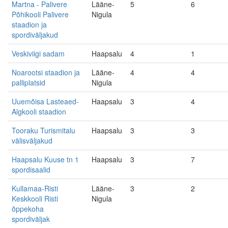
Martna - Palivere
Lääne-
5
6
Põhikooli Palivere
Nigula
staadion ja
spordiväljakud
Veskiviigi sadam
Haapsalu
4
1
Noarootsi staadion ja
Lääne-
4
4
palliplatsid
Nigula
Uuemõisa Lasteaed-
Haapsalu
3
4
Algkooli staadion
Tooraku Turismitalu
Haapsalu
3
3
välisväljakud
Haapsalu Kuuse tn 1
Haapsalu
3
7
spordisaalid
Kullamaa-Risti
Lääne-
3
2
Keskkooli Risti
Nigula
õppekoha
spordiväljak