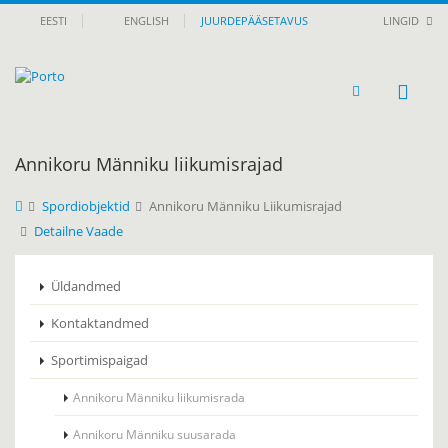
EESTI
ENGLISH
JUURDEPÄÄSETAVUS
LINGID
Annikoru Männiku liikumisrajad
Spordiobjektid
Annikoru Männiku Liikumisrajad
Detailne Vaade
Üldandmed
Kontaktandmed
Sportimispaigad
Annikoru Männiku liikumisrada
Annikoru Männiku suusarada