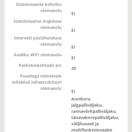
Statsionaarse kohviku
olemasolu
Ei
Statsionaarse majutuse
olemasolu
Ei
Interneti püsiühenduse
olemasolu
Ei
Avaliku WiFi olemasolu
Ei
Parkimiskohtade arv
20
Puuetega inimestele
mõeldud infrastruktuuri
olemasolu
Ei
Annikoru
jalgpalliväljaku,
rannavõrkpalliväljaku,
tänavakorvpalliväljaku,
välijõusaali ja
multifunktsionaalse