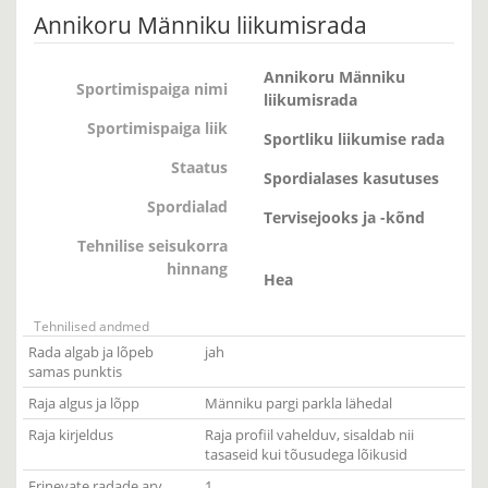
Annikoru Männiku liikumisrada
Annikoru Männiku
Sportimispaiga nimi
liikumisrada
Sportimispaiga liik
Sportliku liikumise rada
Staatus
Spordialases kasutuses
Spordialad
Tervisejooks ja -kõnd
Tehnilise seisukorra
hinnang
Hea
Tehnilised andmed
Rada algab ja lõpeb
jah
samas punktis
Raja algus ja lõpp
Männiku pargi parkla lähedal
Raja kirjeldus
Raja profiil vahelduv, sisaldab nii
tasaseid kui tõusudega lõikusid
Erinevate radade arv
1