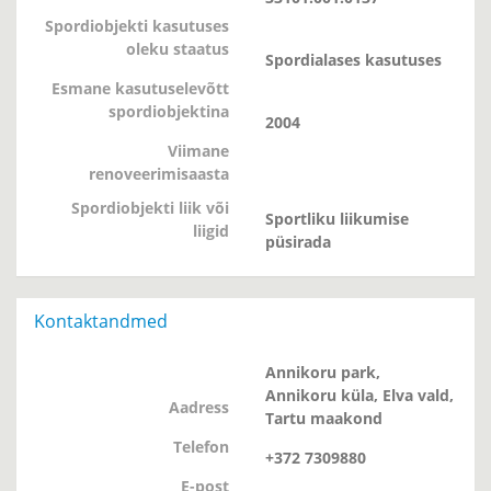
Spordiobjekti kasutuses
oleku staatus
Spordialases kasutuses
Esmane kasutuselevõtt
spordiobjektina
2004
Viimane
renoveerimisaasta
Spordiobjekti liik või
Sportliku liikumise
liigid
püsirada
Kontaktandmed
Annikoru park,
Annikoru küla, Elva vald,
Aadress
Tartu maakond
Telefon
+372 7309880
E-post