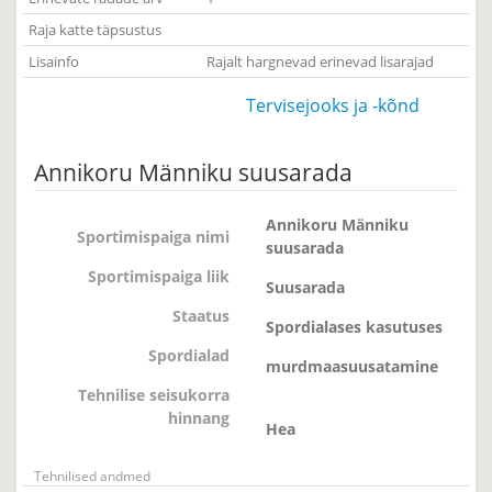
Raja katte täpsustus
Lisainfo
Rajalt hargnevad erinevad lisarajad
Tervisejooks ja -kõnd
Annikoru Männiku suusarada
Annikoru Männiku
Sportimispaiga nimi
suusarada
Sportimispaiga liik
Suusarada
Staatus
Spordialases kasutuses
Spordialad
murdmaasuusatamine
Tehnilise seisukorra
hinnang
Hea
Tehnilised andmed