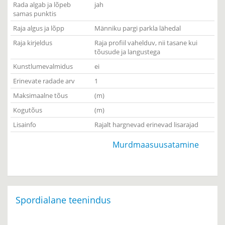
Rada algab ja lõpeb
jah
samas punktis
Raja algus ja lõpp
Männiku pargi parkla lähedal
Raja kirjeldus
Raja profiil vahelduv, nii tasane kui
tõusude ja langustega
Kunstlumevalmidus
ei
Erinevate radade arv
1
Maksimaalne tõus
(m)
Kogutõus
(m)
Lisainfo
Rajalt hargnevad erinevad lisarajad
Murdmaasuusatamine
Spordialane teenindus