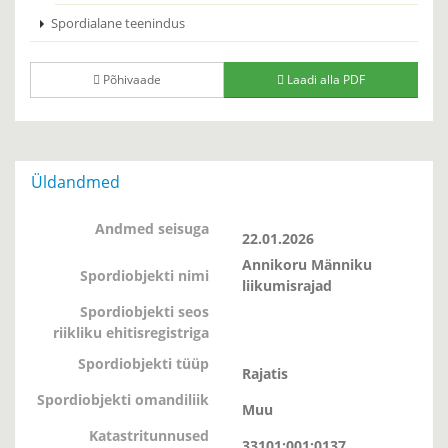
Spordialane teenindus
Põhivaade
Laadi alla PDF
Üldandmed
Andmed seisuga
22.01.2026
Annikoru Männiku
Spordiobjekti nimi
liikumisrajad
Spordiobjekti seos
riikliku ehitisregistriga
Spordiobjekti tüüp
Rajatis
Spordiobjekti omandiliik
Muu
Katastritunnused
33101:001:0137