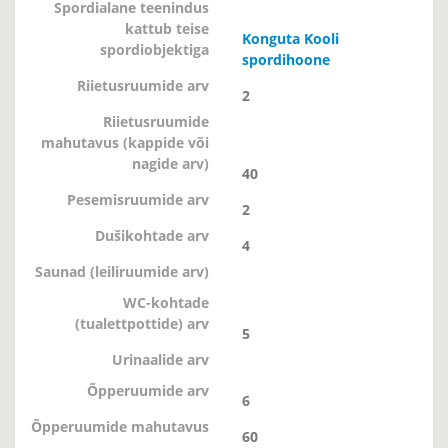
Spordialane teenindus
kattub teise
Konguta Kooli
spordiobjektiga
spordihoone
Riietusruumide arv
2
Riietusruumide
mahutavus (kappide või
nagide arv)
40
Pesemisruumide arv
2
Dušikohtade arv
4
Saunad (leiliruumide arv)
WC-kohtade
(tualettpottide) arv
5
Urinaalide arv
Õpperuumide arv
6
Õpperuumide mahutavus
60