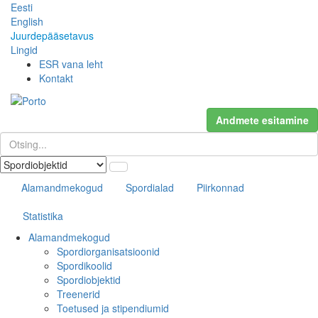
Eesti
English
Juurdepääsetavus
Lingid
ESR vana leht
Kontakt
Andmete esitamine
Alamandmekogud
Spordialad
Piirkonnad
Statistika
Alamandmekogud
Spordiorganisatsioonid
Spordikoolid
Spordiobjektid
Treenerid
Toetused ja stipendiumid