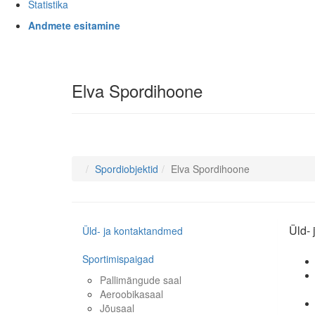
Statistika
Andmete esitamine
Elva Spordihoone
Spordiobjektid
Elva Spordihoone
Üld-
Üld- ja kontaktandmed
Sportimispaigad
Pallimängude saal
Aeroobikasaal
Jõusaal