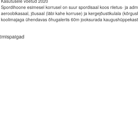
Kasutusele võetud 2020
Spordihoone esimesel korrusel on suur spordisaal koos riietus- ja admi
aeroobikasaal, jõusaal (läbi kahe korruse) ja kergejõustikulala (kõrg
koolimajaga ühendavas õhugaleriis 60m jooksurada kaugushüppekastig
timispaigad
timispaika
14
spordiala
llimängude saal
mängude saal, hall, pallimängujoontega
la
roobikasaal
bika-, võimlemis- või liikumissaal