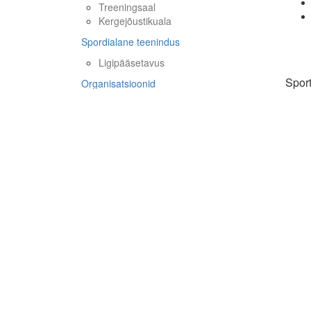
Treeningsaal
Kergejõustikuala
Spordialane teenindus
Ligipääsetavus
Spor
Organisatsioonid
Detailne vaade
5
spor
Pa
Palli
võim
Ae
Aeroo