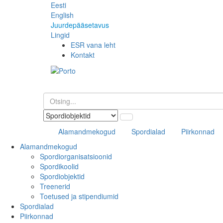
Eesti
English
Juurdepääsetavus
Lingid
ESR vana leht
Kontakt
Alamandmekogud
Spordialad
Piirkonnad
Alamandmekogud
Spordiorganisatsioonid
Spordikoolid
Spordiobjektid
Treenerid
Toetused ja stipendiumid
Spordialad
Piirkonnad