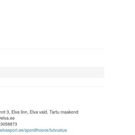
mnt 3, Elva linn, Elva vald, Tartu maakond
elva.ee
53058873
//elvasport.ee/spordihoone/tutvustus