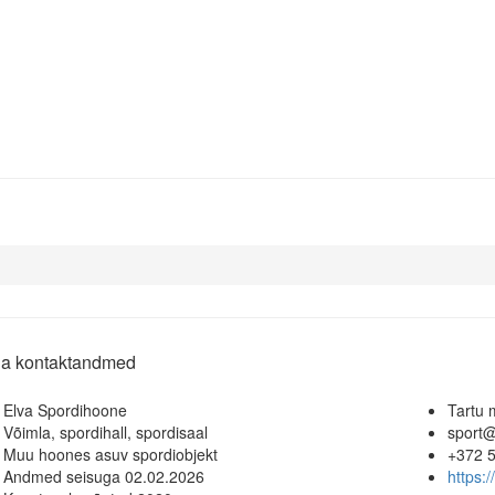
 ja kontaktandmed
Elva Spordihoone
Tartu 
Võimla, spordihall, spordisaal
sport@
Muu hoones asuv spordiobjekt
+372 
Andmed seisuga 02.02.2026
https: