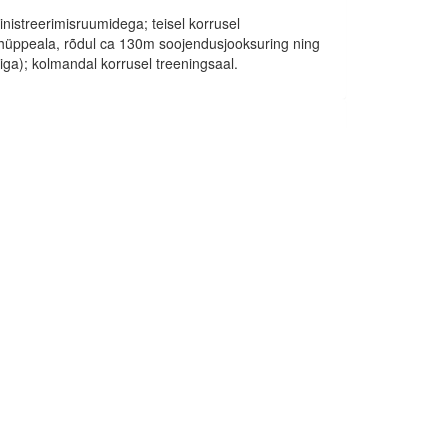
nistreerimisruumidega; teisel korrusel
ushüppeala, rõdul ca 130m soojendusjooksuring ning
a); kolmandal korrusel treeningsaal.
13
organisatsiooni
korvpall, võrkpall, sulgpall, tennis,
saalijalgpall, indiaca
rühmatreeningud,
harrastusvõimlemine