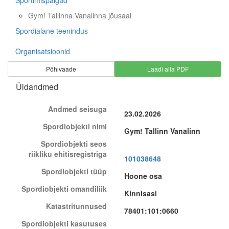
Sportimispaigad
Gym! Tallinna Vanalinna jõusaal
Spordialane teenindus
Organisatsioonid
Põhivaade
Laadi alla PDF
Üldandmed
Andmed seisuga
23.02.2026
Spordiobjekti nimi
Gym! Tallinn Vanalinn
Spordiobjekti seos
riikliku ehitisregistriga
101038648
Spordiobjekti tüüp
Hoone osa
Spordiobjekti omandiliik
Kinnisasi
Katastritunnused
78401:101:0660
Spordiobjekti kasutuses