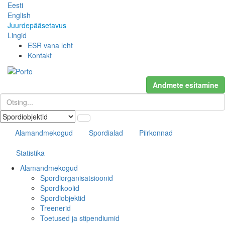
Eesti
English
Juurdepääsetavus
Lingid
ESR vana leht
Kontakt
Andmete esitamine
Alamandmekogud
Spordialad
Piirkonnad
Statistika
Alamandmekogud
Spordiorganisatsioonid
Spordikoolid
Spordiobjektid
Treenerid
Toetused ja stipendiumid