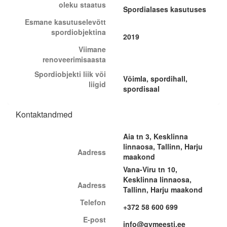
oleku staatus
Spordialases kasutuses
Esmane kasutuselevõtt
spordiobjektina
2019
Viimane
renoveerimisaasta
Spordiobjekti liik või
Võimla, spordihall,
liigid
spordisaal
Kontaktandmed
Aia tn 3, Kesklinna
linnaosa, Tallinn, Harju
Aadress
maakond
Vana-Viru tn 10,
Kesklinna linnaosa,
Aadress
Tallinn, Harju maakond
Telefon
+372 58 600 699
E-post
info@gymeesti.ee