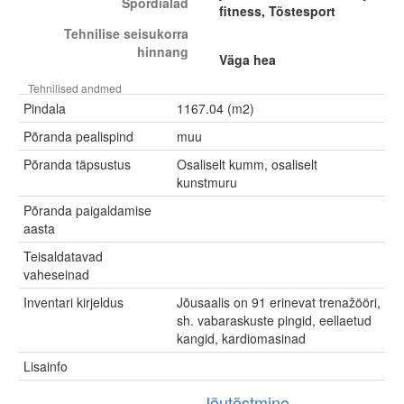
Spordialad
fitness, Tõstesport
Tehnilise seisukorra
hinnang
Väga hea
Tehnilised andmed
Pindala
1167.04 (m2)
Põranda pealispind
muu
Põranda täpsustus
Osaliselt kumm, osaliselt
kunstmuru
Põranda paigaldamise
aasta
Teisaldatavad
vaheseinad
Inventari kirjeldus
Jõusaalis on 91 erinevat trenažööri,
sh. vabaraskuste pingid, eellaetud
kangid, kardiomasinad
Lisainfo
Jõutõstmine