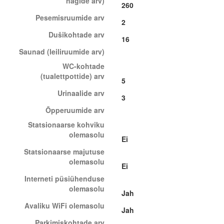
nagide arv)
260
Pesemisruumide arv
2
Dušikohtade arv
16
Saunad (leiliruumide arv)
WC-kohtade
(tualettpottide) arv
5
Urinaalide arv
3
Õpperuumide arv
Statsionaarse kohviku
olemasolu
Ei
Statsionaarse majutuse
olemasolu
Ei
Interneti püsiühenduse
olemasolu
Jah
Avaliku WiFi olemasolu
Jah
Parkimiskohtade arv