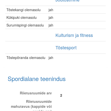
Tõstekangi olemasolu
jah
Kükipuki olemasolu
jah
Surumispingi olemasolu
jah
Kulturism ja fitness
Tõstesport
Tõstepõranda olemasolu
jah
Spordialane teenindus
Riietusruumide arv
2
Riietusruumide
mahutavus (kappide või