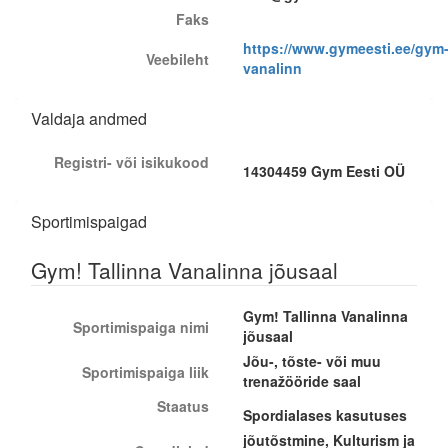
Faks
https://www.gymeesti.ee/gym
Veebileht
vanalinn
Valdaja andmed
Registri- või isikukood
14304459 Gym Eesti OÜ
Sportimispaigad
Gym! Tallinna Vanalinna jõusaal
Gym! Tallinna Vanalinna
Sportimispaiga nimi
jõusaal
Jõu-, tõste- või muu
Sportimispaiga liik
trenažööride saal
Staatus
Spordialases kasutuses
jõutõstmine, Kulturism ja