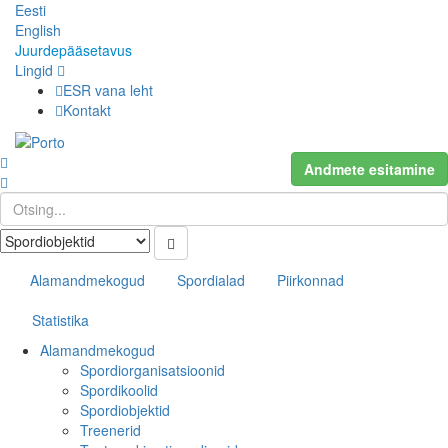
Eesti
English
Juurdepääsetavus
Lingid
ESR vana leht
Kontakt
Andmete esitamine
Alamandmekogud
Spordialad
Piirkonnad
Statistika
Alamandmekogud
Spordiorganisatsioonid
Spordikoolid
Spordiobjektid
Treenerid