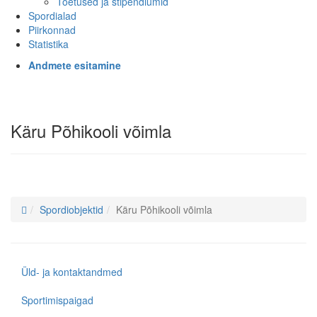
Toetused ja stipendiumid
Spordialad
Piirkonnad
Statistika
Andmete esitamine
Käru Põhikooli võimla
Spordiobjektid
Käru Põhikooli võimla
Üld- ja kontaktandmed
Sportimispaigad