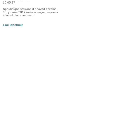
19.05.17
Spordiorganisatsioonid peavad esitama
30. juuniks 2017 eelmise majandusaasta
tulude-kulude andmed.
Loe lähemalt
.