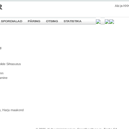
d
lide Sihtasutus
inn
tamine
inn, Harju maakond