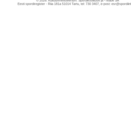
© 2026. Kultuuriministeerium. Spordikoolituse ja -Teabe SA
Eesti spordiregister - Riia 181a 51014 Tartu, tel: 730 3407, e-post: esr@spordiin