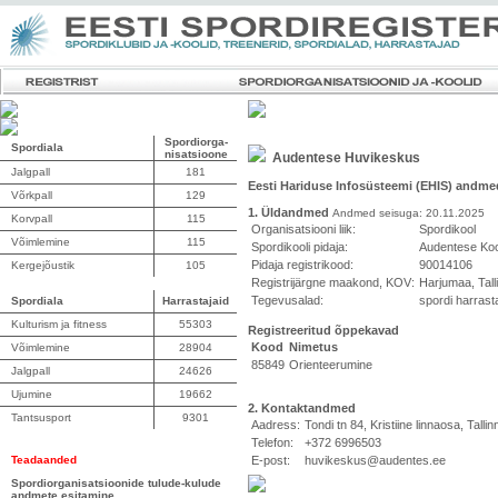
Spordiorga-
Spordiala
nisatsioone
Audentese Huvikeskus
Jalgpall
181
Eesti Hariduse Infosüsteemi (EHIS) andme
Võrkpall
129
1. Üldandmed
Andmed seisuga: 20.11.2025
Korvpall
115
Organisatsiooni liik:
Spordikool
Võimlemine
115
Spordikooli pidaja:
Audentese Koo
Pidaja registrikood:
90014106
Kergejõustik
105
Registrijärgne maakond, KOV:
Harjumaa, Tall
Tegevusalad:
spordi harras
Spordiala
Harrastajaid
Kulturism ja fitness
55303
Registreeritud õppekavad
Kood
Nimetus
Võimlemine
28904
85849
Orienteerumine
Jalgpall
24626
Ujumine
19662
2. Kontaktandmed
Tantsusport
9301
Aadress:
Tondi tn 84, Kristiine linnaosa, Tall
Telefon:
+372 6996503
Teadaanded
E-post:
huvikeskus@audentes.ee
Spordiorganisatsioonide tulude-kulude
andmete esitamine