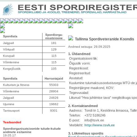
Spordiorga-
Spordiala
nisatsioone
Tallinna Spordiveteranide Koondis
Jalgpall
181
Andmed seisuga: 29.09.2025
Võrkpall
129
1. Üldandmed
Korvpall
115
Organisatsiooni liik:
Võimlemine
115
Õiguslik vorm:
Registrikood:
Kergejõustik
105
Registreeritud:
Asutatud:
Spordiala
Harrastajaid
Kuulumine tulumaksusoodustusega MTÜ-de ja
Kulturism ja fitness
55303
Registrijärgne maakond, KOV:
Võimlemine
28904
Tegevusalad:
Liitunud "Hea juhtimise tava" reeglistikuga spo
Jalgpall
24626
Ujumine
19662
2. Kontaktandmed
Aadress:
Tondi tn 1, Kesklinna linnaosa, Tal
Tantsusport
9301
Telefon:
+372 5186246
E-post:
info@tsvk.ee
Teadaanded
Veebileht:
http://www.tsvk.ee
Spordiorganisatsioonide tulude-kulude
andmete esitamine
3. Liikmelisus spordis
19.05.17