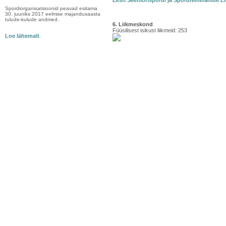
Eesti Seeniorispordi ja Spordiveteranide Li
Spordiorganisatsioonid peavad esitama
30. juuniks 2017 eelmise majandusaasta
tulude-kulude andmed.
6. Liikmeskond
Füüsilisest isikust liikmeid: 253
Loe lähemalt
.