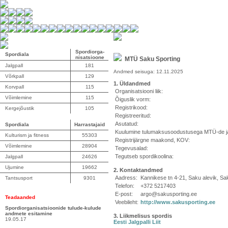
Spordiorga-
Spordiala
nisatsioone
MTÜ Saku Sporting
Jalgpall
181
Andmed seisuga: 12.11.2025
Võrkpall
129
1. Üldandmed
Korvpall
115
Organisatsiooni liik:
Võimlemine
115
Õiguslik vorm:
Registrikood:
Kergejõustik
105
Registreeritud:
Asutatud:
Spordiala
Harrastajaid
Kuulumine tulumaksusoodustusega MTÜ-de ja
Kulturism ja fitness
55303
Registrijärgne maakond, KOV:
Võimlemine
28904
Tegevusalad:
Tegutseb spordikoolina:
Jalgpall
24626
Ujumine
19662
2. Kontaktandmed
Aadress:
Kannikese tn 4-21, Saku alevik, S
Tantsusport
9301
Telefon:
+372 5217403
E-post:
argo@sakusporting.ee
Teadaanded
Veebileht:
http://www.sakusporting.ee
Spordiorganisatsioonide tulude-kulude
andmete esitamine
3. Liikmelisus spordis
19.05.17
Eesti Jalgpalli Liit