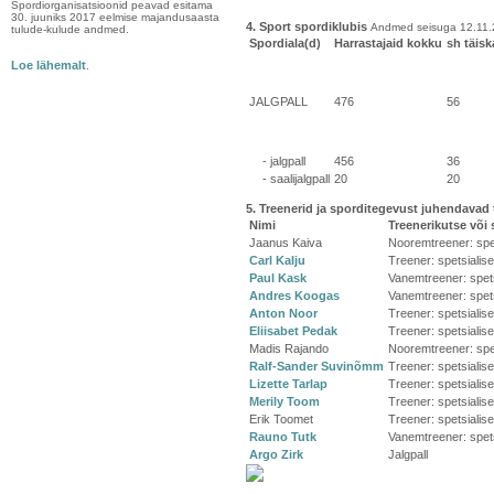
Spordiorganisatsioonid peavad esitama
30. juuniks 2017 eelmise majandusaasta
4. Sport spordiklubis
Andmed seisuga 12.11
tulude-kulude andmed.
Spordiala(d)
Harrastajaid kokku
sh täis
Loe lähemalt
.
JALGPALL
476
56
- jalgpall
456
36
- saalijalgpall
20
20
5. Treenerid ja sporditegevust juhendavad 
Nimi
Treenerikutse või 
Jaanus Kaiva
Nooremtreener: spet
Carl Kalju
Treener: spetsialise
Paul Kask
Vanemtreener: spets
Andres Koogas
Vanemtreener: spets
Anton Noor
Treener: spetsialise
Eliisabet Pedak
Treener: spetsialise
Madis Rajando
Nooremtreener: spet
Ralf-Sander Suvinõmm
Treener: spetsialise
Lizette Tarlap
Treener: spetsialise
Merily Toom
Treener: spetsialise
Erik Toomet
Treener: spetsialise
Rauno Tutk
Vanemtreener: spets
Argo Zirk
Jalgpall